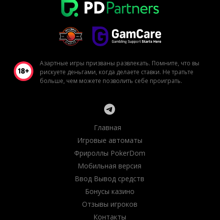
Азартные игры призваны развлекать. Помните, что вы
рискуете деньгами, когда делаете ставки. Не тратьте
больше, чем можете позволить себе проиграть.
Главная
Игровые автоматы
Фрироллы PokerDom
Мобильная версия
Ввод Вывод средств
Бонусы казино
Отзывы игроков
Контакты