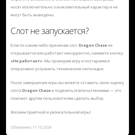
носят исключительно ознакомительный характер и не
могут быть выведены.
Слот не запускается?
Если по каким-либо причинам слот
Dragon Chase
не
открывается или работает некорректно, нажмите кнопку
«Не работает»
. Мы проверим игру и постараемся
оперативно устранить технические неполадки.
После завершения игры вы можете оставить свою оценку
слота
Dragon Chase
и поделиться впечатлениями — это
поможет другим пользователям сделать выбор.
Желаем приятной и увлекательной игры!
Обновлено:
11.10.2024