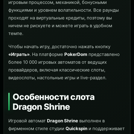
игровым процессом, механикой, бонусными
функциями и уровнем волатильности. Все раунды
проходят на виртуальные кредиты, поэтому вы
ничем не рискуете и можете играть в удобном
темпе.
Чтобы начать игру, достаточно нажать кнопку
«Играть»
. На платформе
PokerDom
представлено
более 10 000 игровых автоматов от ведущих
провайдеров, включая классические слоты,
видеослоты, настольные игры и live-раздел.
Особенности слота
Dragon Shrine
Игровой автомат
Dragon Shrine
выполнен в
фирменном стиле студии
Quickspin
и поддерживает