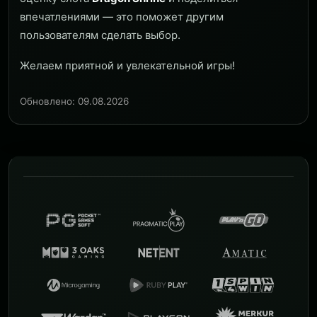
впечатлениями — это поможет другим
пользователям сделать выбор.
Желаем приятной и увлекательной игры!
Обновлено:
09.08.2026