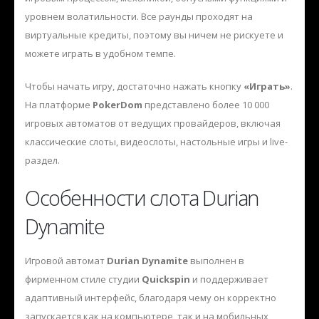
уровнем волатильности. Все раунды проходят на
виртуальные кредиты, поэтому вы ничем не рискуете и
можете играть в удобном темпе.
Чтобы начать игру, достаточно нажать кнопку
«Играть»
.
На платформе
PokerDom
представлено более 10 000
игровых автоматов от ведущих провайдеров, включая
классические слоты, видеослоты, настольные игры и live-
раздел.
Особенности слота Durian
Dynamite
Игровой автомат
Durian Dynamite
выполнен в
фирменном стиле студии
Quickspin
и поддерживает
адаптивный интерфейс, благодаря чему он корректно
запускается как на компьютере, так и на мобильных