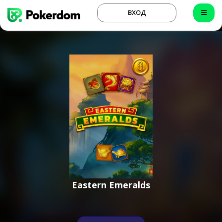
ВХОД
Eastern Emeralds