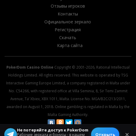
Отзывы игроков
Контакты
Официальное зеркало
Регистрация
Скачать
Карта сайта
PokerDom Casino Online
Copyright © 2001-2026, Rational Intellectual
Holdings Limited. All rights reserved. This website is operated by TSG
Interactive Gaming Europe Limited, a company registered in Malta under
No. C54266, with registered office at Villa Seminia, 8, Sir Temi Zammit
Avenue, Ta’ Xbiex, XBX 1011, Malta. License No. MGA/B2C/213/2011,
awarded on August 1, 2018. Online gambling is regulated in Malta by the
Malta Gaming Authority.
Не потеряйте доступ к PokerDom
© 2026 All rights reserved.
✕
Открыть
Рабочие зеркала и бонусы - в нашем