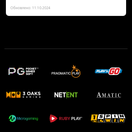
Обновлено:
11.10.2024