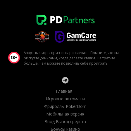
Азартные игры призваны развлекать. Помните, что вы
рискуете деньгами, когда делаете ставки. Не тратьте
больше, чем можете позволить себе проиграть.
Главная
Игровые автоматы
Фрироллы PokerDom
Мобильная версия
Ввод Вывод средств
Бонусы казино