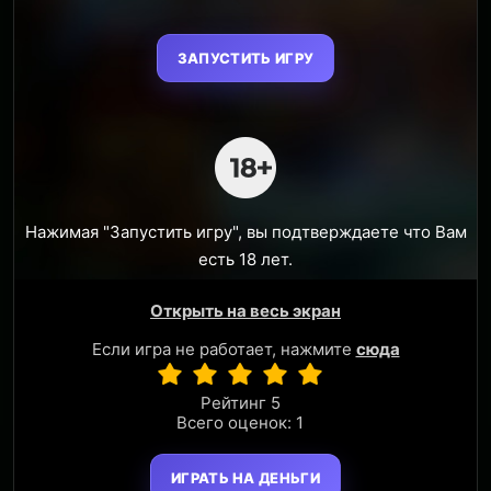
ЗАПУСТИТЬ ИГРУ
Нажимая "Запустить игру", вы подтверждаете что Вам
есть 18 лет.
Открыть на весь экран
Если игра не работает, нажмите
сюда
Рейтинг
5
Всего оценок:
1
ИГРАТЬ НА ДЕНЬГИ