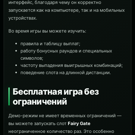
интерфейс, благодаря чему он корректно
запускается как на компьютере, так и на мобильных
устройствах.
Во время игры вы можете изучить:
правила и таблицу выплат;
работу бонусных раундов и специальных
символов;
частоту выпадения выигрышных комбинаций;
поведение слота на длинной дистанции.
Бесплатная игра без
ограничений
Демо-режим не имеет временных ограничений —
вы можете запускать слот
Fairy Gate
неограниченное количество раз. Это особенно