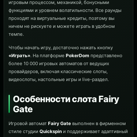
игровым процессом, механикой, бонусными
функциями и уровнем волатильности. Все раунды
проходят на виртуальные кредиты, поэтому вы
ничем не рискуете и можете играть в удобном
темпе.
Чтобы начать игру, достаточно нажать кнопку
«Играть»
. На платформе
PokerDom
представлено
более 10 000 игровых автоматов от ведущих
провайдеров, включая классические слоты,
видеослоты, настольные игры и live-раздел.
Особенности слота Fairy
Gate
Игровой автомат
Fairy Gate
выполнен в фирменном
стиле студии
Quickspin
и поддерживает адаптивный