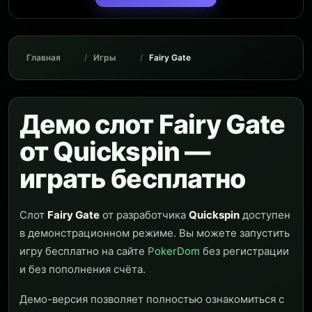
Главная
Игры
Fairy Gate
Демо слот Fairy Gate
от Quickspin —
играть бесплатно
Слот
Fairy Gate
от разработчика
Quickspin
доступен
в демонстрационном режиме. Вы можете запустить
игру бесплатно на сайте
PokerDom
без регистрации
и без пополнения счёта.
Демо-версия позволяет полностью ознакомиться с