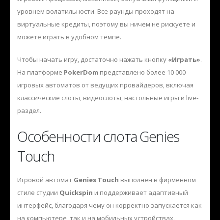
уровнем волатильности. Все раунды проходят на
виртуальные кредиты, поэтому вы ничем не рискуете и
можете играть в удобном темпе.
Чтобы начать игру, достаточно нажать кнопку
«Играть»
.
На платформе
PokerDom
представлено более 10 000
игровых автоматов от ведущих провайдеров, включая
классические слоты, видеослоты, настольные игры и live-
раздел.
Особенности слота Genies
Touch
Игровой автомат
Genies Touch
выполнен в фирменном
стиле студии
Quickspin
и поддерживает адаптивный
интерфейс, благодаря чему он корректно запускается как
на компьютере, так и на мобильных устройствах.