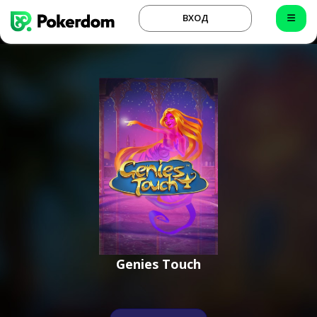
ВХОД
Genies Touch