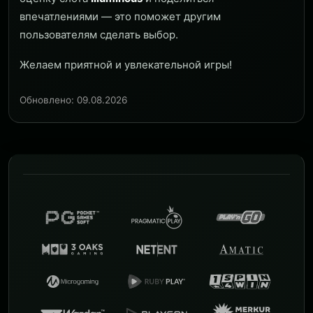
впечатлениями — это поможет другим
пользователям сделать выбор.
Желаем приятной и увлекательной игры!
Обновлено:
09.08.2026