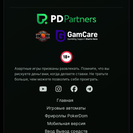
Азартные игры призваны развлекать. Помните, что вы
рискуете деньгами, когда делаете ставки. Не тратьте
больше, чем можете позволить себе проиграть.
Главная
Игровые автоматы
Фрироллы PokerDom
Мобильная версия
Ввод Вывод средств