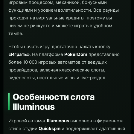
игровым процессом, механикой, бонусными
функциями и уровнем волатильности. Все раунды
проходят на виртуальные кредиты, поэтому вы
ничем не рискуете и можете играть в удобном
темпе.
Чтобы начать игру, достаточно нажать кнопку
«Играть»
. На платформе
PokerDom
представлено
более 10 000 игровых автоматов от ведущих
провайдеров, включая классические слоты,
видеослоты, настольные игры и live-раздел.
Особенности слота
Illuminous
Игровой автомат
Illuminous
выполнен в фирменном
стиле студии
Quickspin
и поддерживает адаптивный