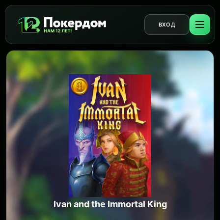
ВХОД
Ivan and the Immortal King