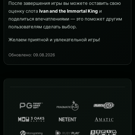
После завершения игры вы можете оставить свою
оценку слота
Ivan and the Immortal King
и
поделиться впечатлениями — это поможет другим
пользователям сделать выбор.
Желаем приятной и увлекательной игры!
Обновлено:
09.08.2026