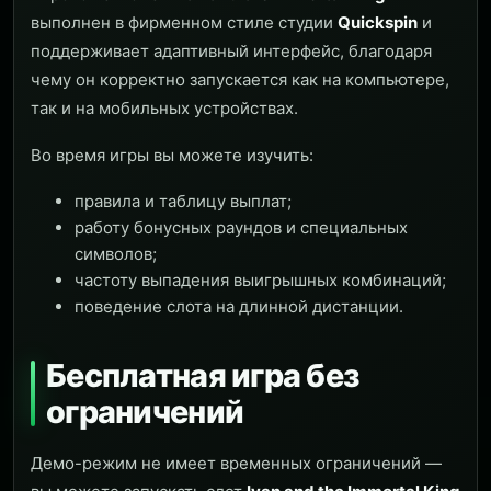
выполнен в фирменном стиле студии
Quickspin
и
поддерживает адаптивный интерфейс, благодаря
чему он корректно запускается как на компьютере,
так и на мобильных устройствах.
Во время игры вы можете изучить:
правила и таблицу выплат;
работу бонусных раундов и специальных
символов;
частоту выпадения выигрышных комбинаций;
поведение слота на длинной дистанции.
Бесплатная игра без
ограничений
Демо-режим не имеет временных ограничений —