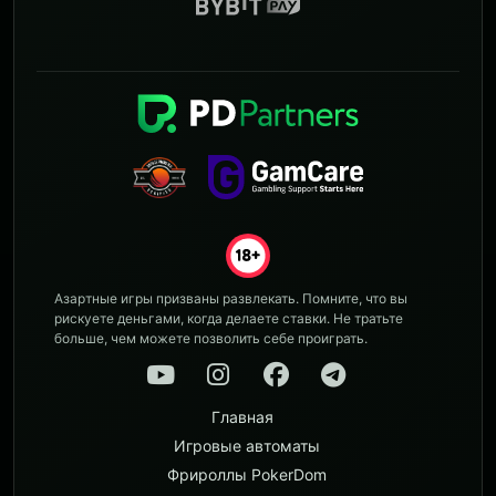
Азартные игры призваны развлекать. Помните, что вы
рискуете деньгами, когда делаете ставки. Не тратьте
больше, чем можете позволить себе проиграть.
Главная
Игровые автоматы
Фрироллы PokerDom