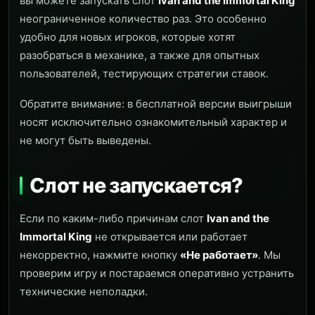
вы можете запускать слот
Ivan and the Immortal King
неограниченное количество раз. Это особенно
удобно для новых игроков, которые хотят
разобраться в механике, а также для опытных
пользователей, тестирующих стратегии ставок.
Обратите внимание: в бесплатной версии выигрыши
носят исключительно ознакомительный характер и
не могут быть выведены.
Слот не запускается?
Если по каким-либо причинам слот
Ivan and the
Immortal King
не открывается или работает
некорректно, нажмите кнопку
«Не работает»
. Мы
проверим игру и постараемся оперативно устранить
технические неполадки.