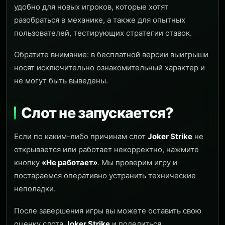
удобно для новых игроков, которые хотят
разобраться в механике, а также для опытных
пользователей, тестирующих стратегии ставок.
Обратите внимание: в бесплатной версии выигрыши
носят исключительно ознакомительный характер и
не могут быть выведены.
Слот не запускается?
Если по каким-либо причинам слот
Joker Strike
не
открывается или работает некорректно, нажмите
кнопку
«Не работает»
. Мы проверим игру и
постараемся оперативно устранить технические
неполадки.
После завершения игры вы можете оставить свою
оценку слота
Joker Strike
и поделиться