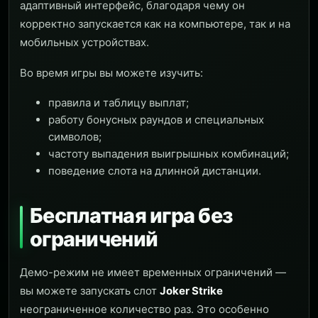
адаптивный интерфейс, благодаря чему он
корректно запускается как на компьютере, так и на
мобильных устройствах.
Во время игры вы можете изучить:
правила и таблицу выплат;
работу бонусных раундов и специальных
символов;
частоту выпадения выигрышных комбинаций;
поведение слота на длинной дистанции.
Бесплатная игра без
ограничений
Демо-режим не имеет временных ограничений —
вы можете запускать слот
Joker Strike
неограниченное количество раз. Это особенно