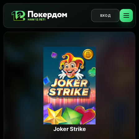
ВХОД
Joker Strike