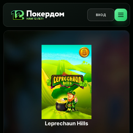
ВХОД
Leprechaun Hills