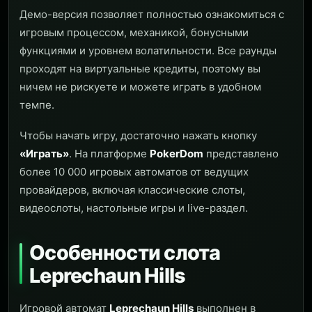
Демо-версия позволяет полностью ознакомиться с
игровым процессом, механикой, бонусными
функциями и уровнем волатильности. Все раунды
проходят на виртуальные кредиты, поэтому вы
ничем не рискуете и можете играть в удобном
темпе.
Чтобы начать игру, достаточно нажать кнопку
«Играть»
. На платформе
PokerDom
представлено
более 10 000 игровых автоматов от ведущих
провайдеров, включая классические слоты,
видеослоты, настольные игры и live-раздел.
Особенности слота
Leprechaun Hills
Игровой автомат
Leprechaun Hills
выполнен в