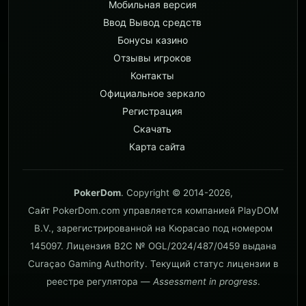
Мобильная версия
Ввод Вывод средств
Бонусы казино
Отзывы игроков
Контакты
Официальное зеркало
Регистрация
Скачать
Карта сайта
PokerDom
. Copyright © 2014-2026,
Сайт PokerDom.com управляется компанией PlayDOM
B.V., зарегистрированной на Кюрасао под номером
145097. Лицензия B2C № OGL/2024/487/0459 выдана
Curaçao Gaming Authority. Текущий статус лицензии в
реестре регулятора —
Assessment in progress
.