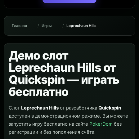
Главная
Игры
Leprechaun Hills
Демо слот
Leprechaun Hills от
Quickspin — играть
бесплатно
Слот
Leprechaun Hills
от разработчика
Quickspin
доступен в демонстрационном режиме. Вы можете
запустить игру бесплатно на сайте
PokerDom
без
регистрации и без пополнения счёта.