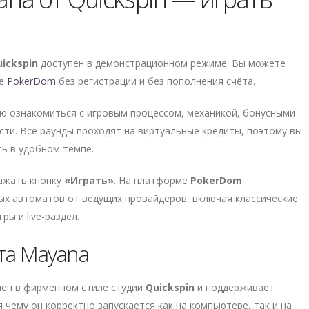
ickspin
доступен в демонстрационном режиме. Вы можете
те
PokerDom
без регистрации и без пополнения счёта.
ю ознакомиться с игровым процессом, механикой, бонусными
ти. Все раунды проходят на виртуальные кредиты, поэтому вы
ть в удобном темпе.
нажать кнопку
«Играть»
. На платформе
PokerDom
ых автоматов от ведущих провайдеров, включая классические
ры и live-раздел.
та Mayana
ен в фирменном стиле студии
Quickspin
и поддерживает
 чему он корректно запускается как на компьютере, так и на