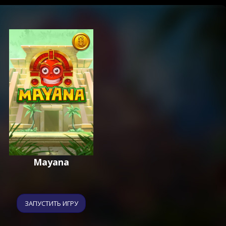
Mayana
ЗАПУСТИТЬ ИГРУ