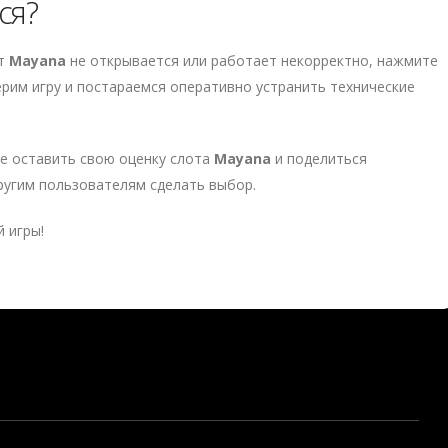
ся?
от
Mayana
не открывается или работает некорректно, нажмите
ерим игру и постараемся оперативно устранить технические
е оставить свою оценку слота
Mayana
и поделиться
угим пользователям сделать выбор.
 игры!