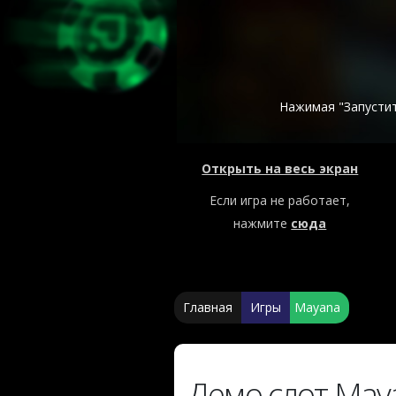
Нажимая "Запустит
Открыть на весь экран
Если игра не работает,
нажмите
сюда
Главная
Игры
Mayana
Демо слот Maya