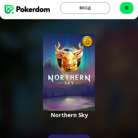
ВХОД
Northern Sky