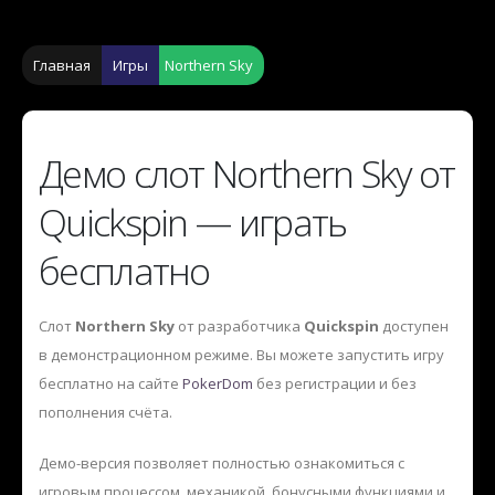
Главная
Игры
Northern Sky
Демо слот Northern Sky от
Quickspin — играть
бесплатно
Слот
Northern Sky
от разработчика
Quickspin
доступен
в демонстрационном режиме. Вы можете запустить игру
бесплатно на сайте
PokerDom
без регистрации и без
пополнения счёта.
Демо-версия позволяет полностью ознакомиться с
игровым процессом, механикой, бонусными функциями и