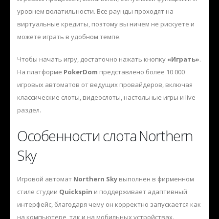
уровнем волатильности. Все раунды проходят на
виртуальные кредиты, поэтому вы ничем не рискуете и
можете играть в удобном темпе.
Чтобы начать игру, достаточно нажать кнопку
«Играть»
.
На платформе
PokerDom
представлено более 10 000
игровых автоматов от ведущих провайдеров, включая
классические слоты, видеослоты, настольные игры и live-
раздел.
Особенности слота Northern
Sky
Игровой автомат
Northern Sky
выполнен в фирменном
стиле студии
Quickspin
и поддерживает адаптивный
интерфейс, благодаря чему он корректно запускается как
на компьютере, так и на мобильных устройствах.