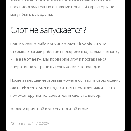
носят исключительно ознакомительный характер и не
могут быть выведены.
Слот не запускается?
Если по каким-либо причинам слот
Phoenix Sun
не
открывается или работает некорректно, нажмите кнопку
«Не работает»
. Мы проверим игру и постараемся
оперативно устранить технические неполадки.
После завершения игры вы можете оставить свою оценку
слота
Phoenix Sun
и поделиться впечатлениями — это
поможет другим пользователям сделать выбор.
Желаем приятной и увлекательной игры!
Обновлено:
11.10.2024