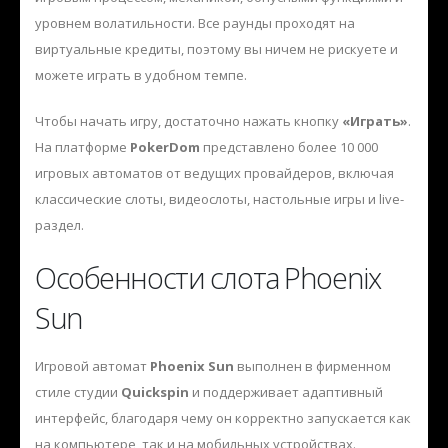
уровнем волатильности. Все раунды проходят на
виртуальные кредиты, поэтому вы ничем не рискуете и
можете играть в удобном темпе.
Чтобы начать игру, достаточно нажать кнопку
«Играть»
.
На платформе
PokerDom
представлено более 10 000
игровых автоматов от ведущих провайдеров, включая
классические слоты, видеослоты, настольные игры и live-
раздел.
Особенности слота Phoenix
Sun
Игровой автомат
Phoenix Sun
выполнен в фирменном
стиле студии
Quickspin
и поддерживает адаптивный
интерфейс, благодаря чему он корректно запускается как
на компьютере, так и на мобильных устройствах.