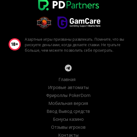
Азартные игры призваны развлекать. Помните, что вы
рискуете деньгами, когда делаете ставки. Не тратьте
больше, чем можете позволить себе проиграть.
Главная
Игровые автоматы
Фрироллы PokerDom
Мобильная версия
Ввод Вывод средств
Бонусы казино
Отзывы игроков
Контакты