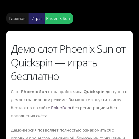
Главная
Игры
Phoenix Sun
Демо слот Phoenix Sun от
Quickspin — играть
бесплатно
Слот
Phoenix Sun
от разработчика
Quickspin
доступен в
демонстрационном режиме. Вы можете запустить игру
бесплатно на сайте
PokerDom
без регистрации и без
пополнения счёта.
Демо-версия позволяет полностью ознакомиться с
игровым процессом, механикой, бонусными функциями и