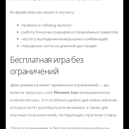
Во время игры вы можете изучить:
правила и таблицу выплат;
работу бонусных раундов и специальных символов;
частоту выпадения выигрышных комбинаций;
поведение слота на длинной дистанции.
Бесплатная игра без
ограничений
Демо-режим не имеет временных ограничений — вы
можете запускать слот
Phoenix Sun
неограниченное
количество раз. Это особенно удобно для новых игроков,
которые хотят разобраться в механике, а также для
опытных пользователей, тестирующих стратегии ставок.
Обратите внимание: в бесплатной версии выигрыши