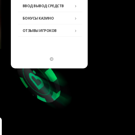
ВВОД ВЫВОД СРЕДСТВ
БОНУСЫ КАЗИНО
ОТЗЫВЫ ИГРОКОВ
КОНТАКТЫ