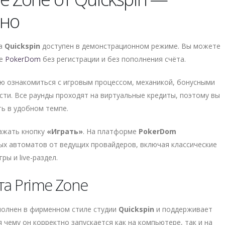
тно
ка
Quickspin
доступен в демонстрационном режиме. Вы можете
те
PokerDom
без регистрации и без пополнения счёта.
ю ознакомиться с игровым процессом, механикой, бонусными
ти. Все раунды проходят на виртуальные кредиты, поэтому вы
ть в удобном темпе.
нажать кнопку
«Играть»
. На платформе
PokerDom
ых автоматов от ведущих провайдеров, включая классические
ры и live-раздел.
а Prime Zone
олнен в фирменном стиле студии
Quickspin
и поддерживает
 чему он корректно запускается как на компьютере, так и на