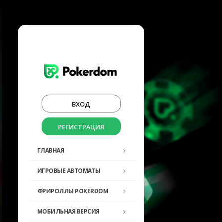
ВХОД
РЕГИСТРАЦИЯ
ГЛАВНАЯ
ИГРОВЫЕ АВТОМАТЫ
ФРИРОЛЛЫ POKERDOM
МОБИЛЬНАЯ ВЕРСИЯ