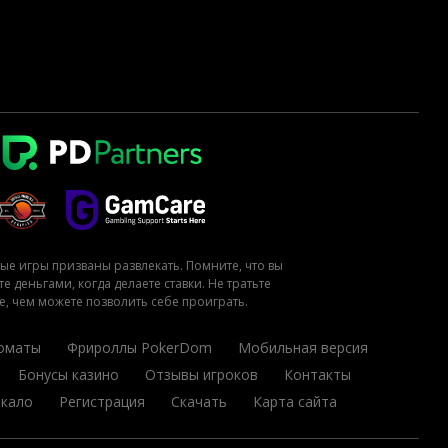
ые игры призваны развлекать. Помните, что вы
те деньгами, когда делаете ставки. Не тратьте
, чем можете позволить себе проиграть.
оматы
Фрироллы PokerDom
Мобильная версия
Бонусы казино
Отзывы игроков
Контакты
ркало
Регистрация
Скачать
Карта сайта