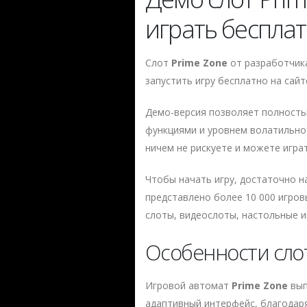
играть беспла
Слот
Prime Zone
от разработчи
запустить игру бесплатно на сай
Демо-версия позволяет полность
функциями и уровнем волатильнос
ничем не рискуете и можете игра
Чтобы начать игру, достаточно 
представлено более 10 000 игров
слоты, видеослоты, настольные иг
Особенности слот
Игровой автомат
Prime Zone
вып
адаптивный интерфейс, благодаря