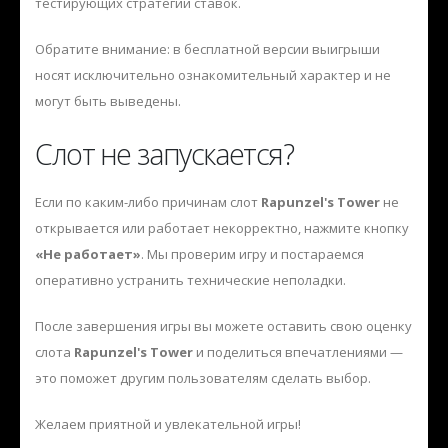
тестирующих стратегии ставок.
Обратите внимание: в бесплатной версии выигрыши
носят исключительно ознакомительный характер и не
могут быть выведены.
Слот не запускается?
Если по каким-либо причинам слот
Rapunzel's Tower
не
открывается или работает некорректно, нажмите кнопку
«Не работает»
. Мы проверим игру и постараемся
оперативно устранить технические неполадки.
После завершения игры вы можете оставить свою оценку
слота
Rapunzel's Tower
и поделиться впечатлениями —
это поможет другим пользователям сделать выбор.
Желаем приятной и увлекательной игры!