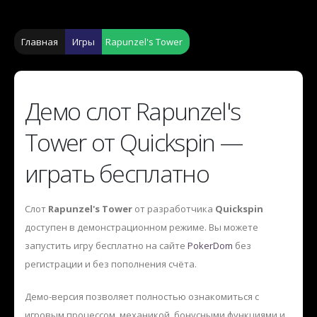
Главная
Игры
Rapunzel's Tower
Демо слот Rapunzel's
Tower от Quickspin —
играть бесплатно
Слот
Rapunzel's Tower
от разработчика
Quickspin
доступен в демонстрационном режиме. Вы можете
запустить игру бесплатно на сайте
PokerDom
без
регистрации и без пополнения счёта.
Демо-версия позволяет полностью ознакомиться с
игровым процессом, механикой, бонусными функциями и