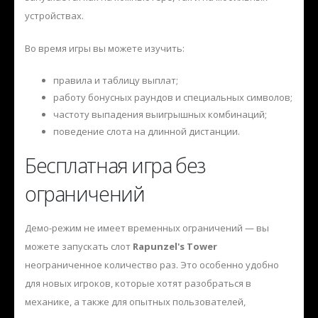
устройствах.
Во время игры вы можете изучить:
правила и таблицу выплат;
работу бонусных раундов и специальных символов;
частоту выпадения выигрышных комбинаций;
поведение слота на длинной дистанции.
Бесплатная игра без
ограничений
Демо-режим не имеет временных ограничений — вы
можете запускать слот
Rapunzel's Tower
неограниченное количество раз. Это особенно удобно
для новых игроков, которые хотят разобраться в
механике, а также для опытных пользователей,