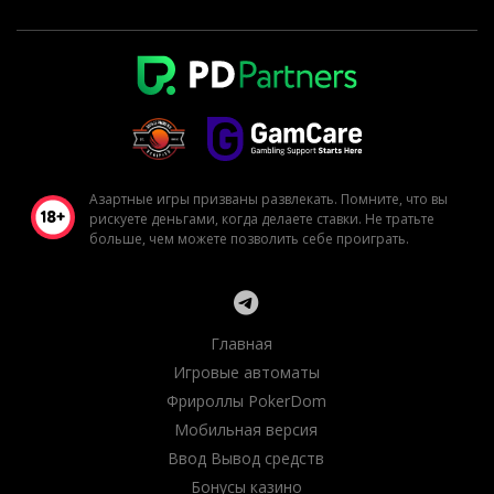
Азартные игры призваны развлекать. Помните, что вы
рискуете деньгами, когда делаете ставки. Не тратьте
больше, чем можете позволить себе проиграть.
Главная
Игровые автоматы
Фрироллы PokerDom
Мобильная версия
Ввод Вывод средств
Бонусы казино