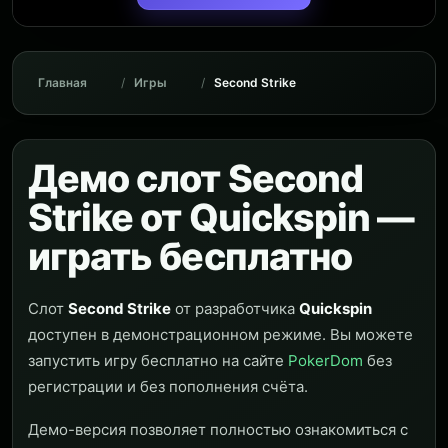
Главная
Игры
Second Strike
Демо слот Second
Strike от Quickspin —
играть бесплатно
Слот
Second Strike
от разработчика
Quickspin
доступен в демонстрационном режиме. Вы можете
запустить игру бесплатно на сайте
PokerDom
без
регистрации и без пополнения счёта.
Демо-версия позволяет полностью ознакомиться с