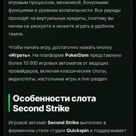
игровым процессом, механикой, бонусными
функциями и уровнем волатильности. Все раунды
проходят на виртуальные кредиты, поэтому вы
ничем не рискуете и можете играть в удобном
темпе.
Чтобы начать игру, достаточно нажать кнопку
«Играть»
. На платформе
PokerDom
представлено
более 10 000 игровых автоматов от ведущих
провайдеров, включая классические слоты,
видеослоты, настольные игры и live-раздел.
Особенности слота
Second Strike
Игровой автомат
Second Strike
выполнен в
фирменном стиле студии
Quickspin
и поддерживает