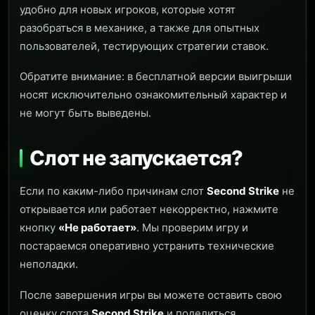
удобно для новых игроков, которые хотят
разобраться в механике, а также для опытных
пользователей, тестирующих стратегии ставок.
Обратите внимание: в бесплатной версии выигрыши
носят исключительно ознакомительный характер и
не могут быть выведены.
Слот не запускается?
Если по каким-либо причинам слот
Second Strike
не
открывается или работает некорректно, нажмите
кнопку
«Не работает»
. Мы проверим игру и
постараемся оперативно устранить технические
неполадки.
После завершения игры вы можете оставить свою
оценку слота
Second Strike
и поделиться