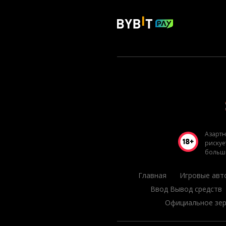
Азартн
рискуе
больше
Главная
Игровые авт
Ввод Вывод средств
Официальное зе