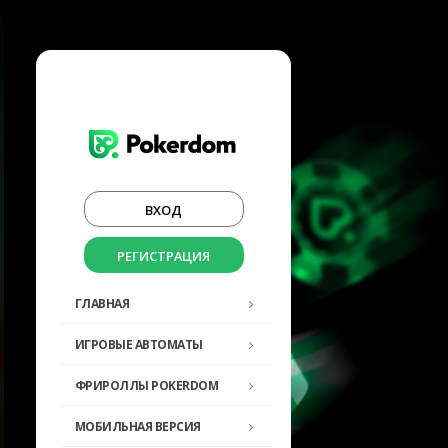
ВХОД
РЕГИСТРАЦИЯ
ГЛАВНАЯ
ИГРОВЫЕ АВТОМАТЫ
ФРИРОЛЛЫ POKERDOM
МОБИЛЬНАЯ ВЕРСИЯ