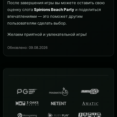
После завершения игры вы можете оставить свою
оценку слота
Spinions Beach Party
и поделиться
впечатлениями — это поможет другим
пользователям сделать выбор.
Желаем приятной и увлекательной игры!
Обновлено:
09.08.2026