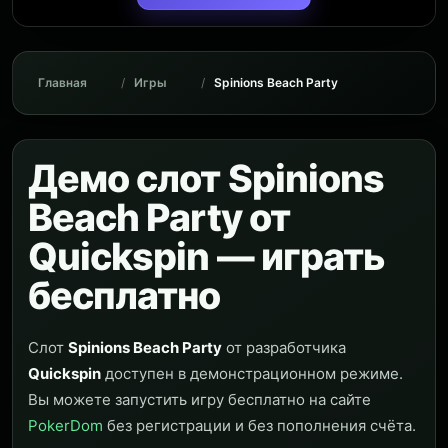
Главная
Игры
Spinions Beach Party
Демо слот Spinions
Beach Party от
Quickspin — играть
бесплатно
Слот
Spinions Beach Party
от разработчика
Quickspin
доступен в демонстрационном режиме.
Вы можете запустить игру бесплатно на сайте
PokerDom
без регистрации и без пополнения счёта.