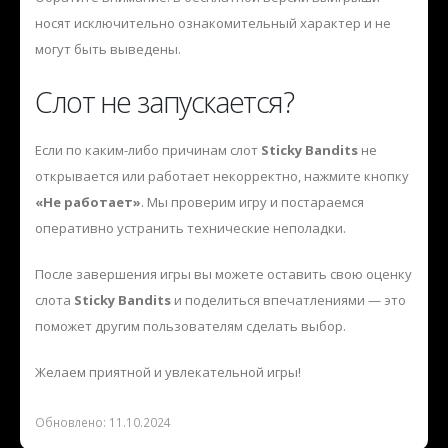
носят исключительно ознакомительный характер и не
могут быть выведены.
Слот не запускается?
Если по каким-либо причинам слот
Sticky Bandits
не
открывается или работает некорректно, нажмите кнопку
«Не работает»
. Мы проверим игру и постараемся
оперативно устранить технические неполадки.
После завершения игры вы можете оставить свою оценку
слота
Sticky Bandits
и поделиться впечатлениями — это
поможет другим пользователям сделать выбор.
Желаем приятной и увлекательной игры!
Обновлено:
11.10.2024