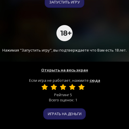
ЗАПУСТИТЬ ИГРУ
Нажимая "Запустить игру", вы подтверждаете что Вам есть 18 лет.
Открыть на весь экран
Если игра не работает, нажмите
сюда
Рейтинг
5
Всего оценок:
1
ИГРАТЬ НА ДЕНЬГИ