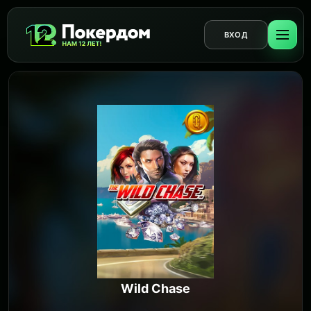
ВХОД
Wild Chase