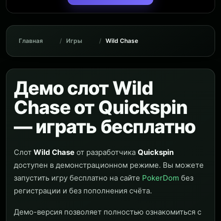
Главная
Игры
Wild Chase
Демо слот Wild
Chase от Quickspin
— играть бесплатно
Слот
Wild Chase
от разработчика
Quickspin
доступен в демонстрационном режиме. Вы можете
запустить игру бесплатно на сайте
PokerDom
без
регистрации и без пополнения счёта.
Демо-версия позволяет полностью ознакомиться с