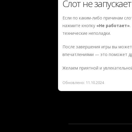
Слот не запускает
Если по каким-либо причинам сл
нажмите кнопку
«Не работает»
.
технические неполадки.
После завершения игры вы может
впечатлениями — это поможет др
Желаем приятной и увлекательной
Обновлено:
11.10.2024