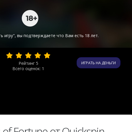
ь игру", вы подтверждаете что Вам есть 18 лет.
ИГРАТЬ НА ДЕНЬГИ
Рейтинг
5
Всего оценок:
1
 of Fortune от Quickspin —