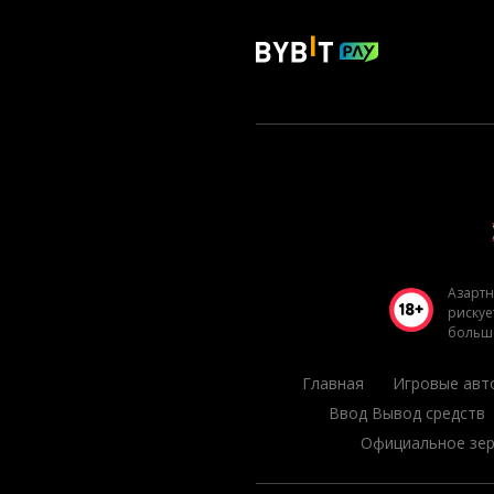
Азартн
рискуе
больше
Главная
Игровые авт
Ввод Вывод средств
Официальное зе