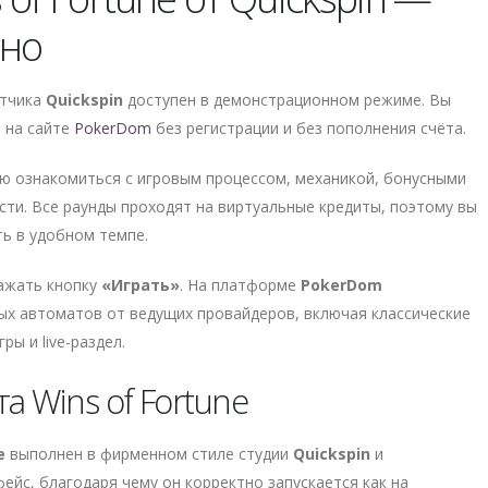
тно
отчика
Quickspin
доступен в демонстрационном режиме. Вы
 на сайте
PokerDom
без регистрации и без пополнения счёта.
ю ознакомиться с игровым процессом, механикой, бонусными
ти. Все раунды проходят на виртуальные кредиты, поэтому вы
ть в удобном темпе.
нажать кнопку
«Играть»
. На платформе
PokerDom
ых автоматов от ведущих провайдеров, включая классические
ры и live-раздел.
а Wins of Fortune
e
выполнен в фирменном стиле студии
Quickspin
и
йс, благодаря чему он корректно запускается как на