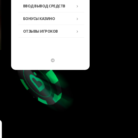
ВВОД ВЫВОД СРЕДСТВ
БОНУСЫ КАЗИНО
ОТЗЫВЫ ИГРОКОВ
КОНТАКТЫ