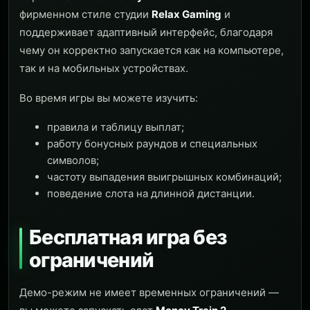
фирменном стиле студии
Relax Gaming
и
поддерживает адаптивный интерфейс, благодаря
чему он корректно запускается как на компьютере,
так и на мобильных устройствах.
Во время игры вы можете изучить:
правила и таблицу выплат;
работу бонусных раундов и специальных
символов;
частоту выпадения выигрышных комбинаций;
поведение слота на длинной дистанции.
Бесплатная игра без
ограничений
Демо-режим не имеет временных ограничений —