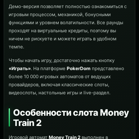
Демо-версия позволяет полностью ознакомиться с
игровым процессом, механикой, бонусными
функциями и уровнем волатильности. Все раунды
проходят на виртуальные кредиты, поэтому вы
ничем не рискуете и можете играть в удобном
темпе.
Чтобы начать игру, достаточно нажать кнопку
«Играть»
. На платформе
PokerDom
представлено
более 10 000 игровых автоматов от ведущих
провайдеров, включая классические слоты,
видеослоты, настольные игры и live-раздел.
Особенности слота Money
Train 2
Игровой автомат
Money Train 2
выполнен в