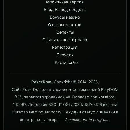
Мобильная версия
Ввод Вывод средств
Бонусы казино
Отзывы игроков
Контакты
Официальное зеркало
Регистрация
Скачать
Карта сайта
PokerDom
. Copyright © 2014-2026,
Сайт PokerDom.com управляется компанией PlayDOM
B.V., зарегистрированной на Кюрасао под номером
145097. Лицензия B2C № OGL/2024/487/0459 выдана
Curaçao Gaming Authority. Текущий статус лицензии в
реестре регулятора —
Assessment in progress
.