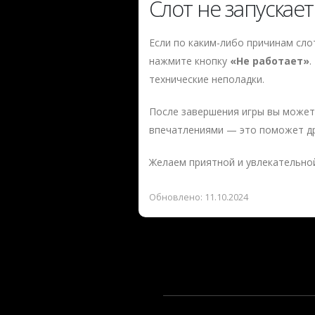
Слот не запускает
Если по каким-либо причинам сл
нажмите кнопку
«Не работает»
.
технические неполадки.
После завершения игры вы может
впечатлениями — это поможет др
Желаем приятной и увлекательной
Обновлено:
11.10.2024