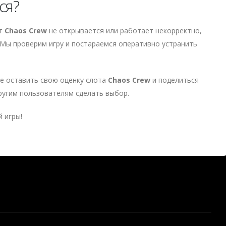
ся?
от
Chaos Crew
не открывается или работает некорректно,
 Мы проверим игру и постараемся оперативно устранить
е оставить свою оценку слота
Chaos Crew
и поделиться
угим пользователям сделать выбор.
 игры!