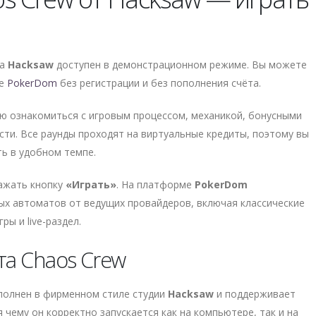
ка
Hacksaw
доступен в демонстрационном режиме. Вы можете
те
PokerDom
без регистрации и без пополнения счёта.
ю ознакомиться с игровым процессом, механикой, бонусными
ти. Все раунды проходят на виртуальные кредиты, поэтому вы
ть в удобном темпе.
нажать кнопку
«Играть»
. На платформе
PokerDom
ых автоматов от ведущих провайдеров, включая классические
ры и live-раздел.
та Chaos Crew
олнен в фирменном стиле студии
Hacksaw
и поддерживает
 чему он корректно запускается как на компьютере, так и на