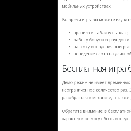
мобильных устройствах.
Во время игры вы можете изучить
правила и таблицу выплат;
работу бонусных раундов и
частоту выпадения выигрыш
поведение слота на длинной
Бесплатная игра 
Демо-режим не имеет временных 
неограниченное количество раз. 
разобраться в механике, а также
Обратите внимание: в бесплатно
характер и не могут быть выведе