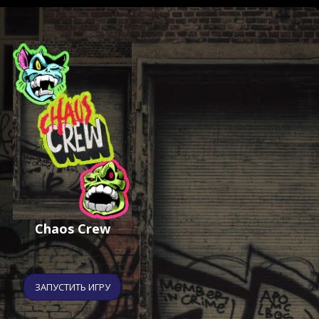
Chaos Crew
ЗАПУСТИТЬ ИГРУ