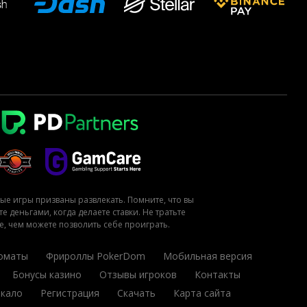
ые игры призваны развлекать. Помните, что вы
те деньгами, когда делаете ставки. Не тратьте
, чем можете позволить себе проиграть.
оматы
Фрироллы PokerDom
Мобильная версия
Бонусы казино
Отзывы игроков
Контакты
ркало
Регистрация
Скачать
Карта сайта