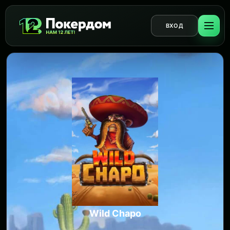
ВХОД
Wild Chapo