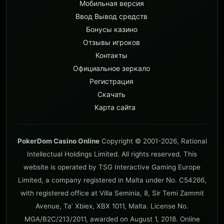
Мобильная версия
Ввод Вывод средств
Бонусы казино
Отзывы игроков
Контакты
Официальное зеркало
Регистрация
Скачать
Карта сайта
PokerDom Casino Online
Copyright © 2001-2026, Rational
Intellectual Holdings Limited. All rights reserved. This
website is operated by TSG Interactive Gaming Europe
Limited, a company registered in Malta under No. C54266,
with registered office at Villa Seminia, 8, Sir Temi Zammit
Avenue, Ta’ Xbiex, XBX 1011, Malta. License No.
MGA/B2C/213/2011, awarded on August 1, 2018. Online