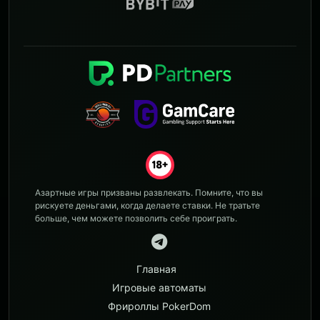
Азартные игры призваны развлекать. Помните, что вы
рискуете деньгами, когда делаете ставки. Не тратьте
больше, чем можете позволить себе проиграть.
Главная
Игровые автоматы
Фрироллы PokerDom