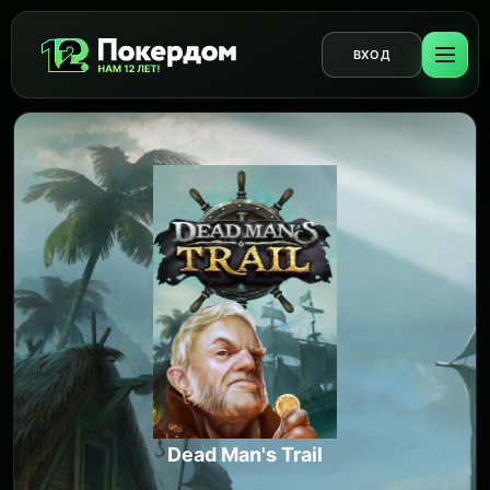
ВХОД
Dead Man's Trail