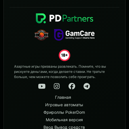
Азартные игры призваны развлекать. Помните, что вы
рискуете деньгами, когда делаете ставки. Не тратьте
больше, чем можете позволить себе проиграть.
Главная
Игровые автоматы
Фрироллы PokerDom
Мобильная версия
Ввод Вывод средств