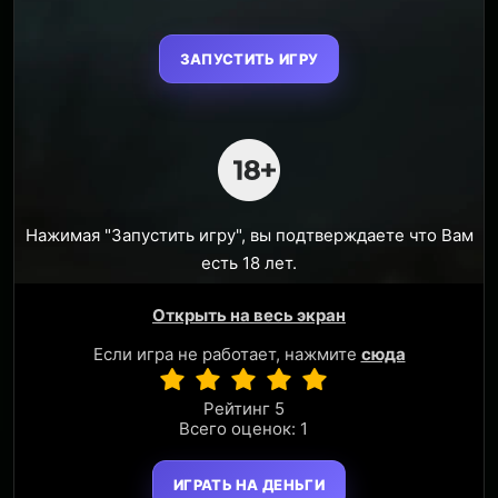
ЗАПУСТИТЬ ИГРУ
Нажимая "Запустить игру", вы подтверждаете что Вам
есть 18 лет.
Открыть на весь экран
Если игра не работает, нажмите
сюда
Рейтинг
5
Всего оценок:
1
ИГРАТЬ НА ДЕНЬГИ