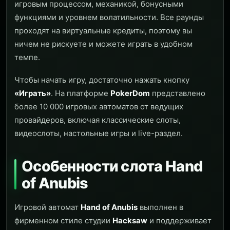
игровым процессом, механикой, бонусными
функциями и уровнем волатильности. Все раунды
проходят на виртуальные кредиты, поэтому вы
ничем не рискуете и можете играть в удобном
темпе.
Чтобы начать игру, достаточно нажать кнопку
«Играть»
. На платформе
PokerDom
представлено
более 10 000 игровых автоматов от ведущих
провайдеров, включая классические слоты,
видеослоты, настольные игры и live-раздел.
Особенности слота Hand
of Anubis
Игровой автомат
Hand of Anubis
выполнен в
фирменном стиле студии
Hacksaw
и поддерживает