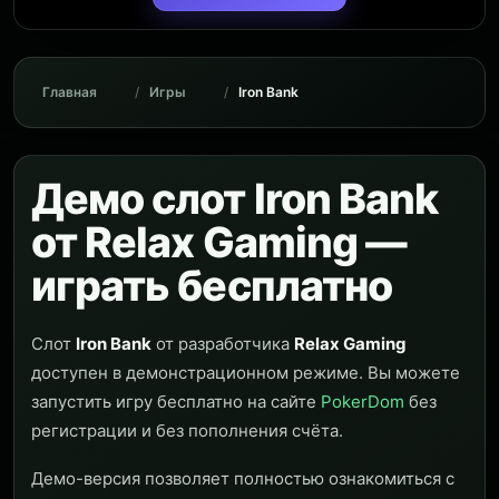
Главная
Игры
Iron Bank
Демо слот Iron Bank
от Relax Gaming —
играть бесплатно
Слот
Iron Bank
от разработчика
Relax Gaming
доступен в демонстрационном режиме. Вы можете
запустить игру бесплатно на сайте
PokerDom
без
регистрации и без пополнения счёта.
Демо-версия позволяет полностью ознакомиться с