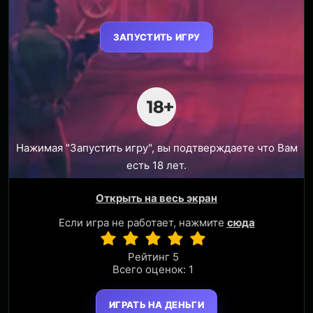
ЗАПУСТИТЬ ИГРУ
Нажимая "Запустить игру", вы подтверждаете что Вам
есть 18 лет.
Открыть на весь экран
Если игра не работает, нажмите
сюда
Рейтинг
5
Всего оценок:
1
ИГРАТЬ НА ДЕНЬГИ