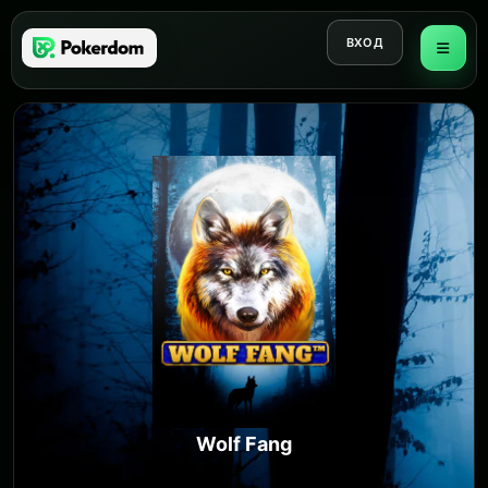
ВХОД
Wolf Fang