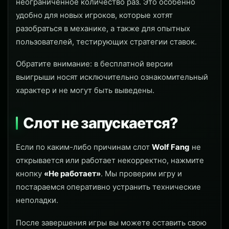
неограниченное количество раз. Это особенно
удобно для новых игроков, которые хотят
разобраться в механике, а также для опытных
пользователей, тестирующих стратегии ставок.
Обратите внимание: в бесплатной версии
выигрыши носят исключительно ознакомительный
характер и не могут быть выведены.
Слот не запускается?
Если по каким-либо причинам слот
Wolf Fang
не
открывается или работает некорректно, нажмите
кнопку
«Не работает»
. Мы проверим игру и
постараемся оперативно устранить технические
неполадки.
После завершения игры вы можете оставить свою