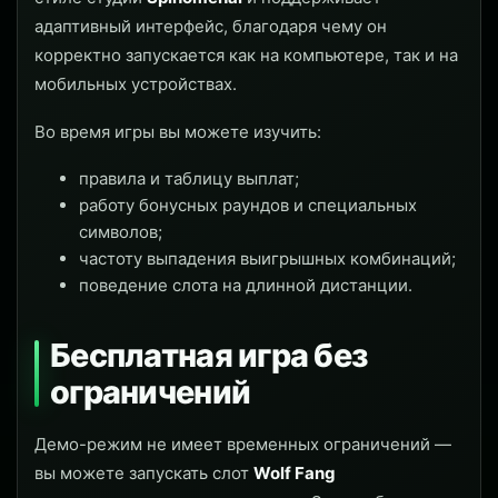
адаптивный интерфейс, благодаря чему он
корректно запускается как на компьютере, так и на
мобильных устройствах.
Во время игры вы можете изучить:
правила и таблицу выплат;
работу бонусных раундов и специальных
символов;
частоту выпадения выигрышных комбинаций;
поведение слота на длинной дистанции.
Бесплатная игра без
ограничений
Демо-режим не имеет временных ограничений —
вы можете запускать слот
Wolf Fang