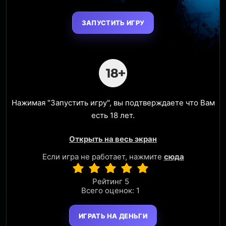
ЗАПУСТИТЬ ИГРУ
Нажимая "Запустить игру", вы подтверждаете что Вам
есть 18 лет.
Открыть на весь экран
Если игра не работает, нажмите
сюда
Рейтинг
5
Всего оценок:
1
ИГРАТЬ НА ДЕНЬГИ