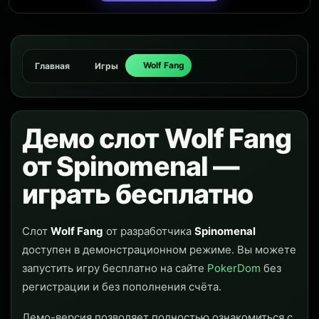
Wolf Fang
Главная
Игры
Демо слот Wolf Fang
от Spinomenal —
играть бесплатно
Слот
Wolf Fang
от разработчика
Spinomenal
доступен в демонстрационном режиме. Вы можете
запустить игру бесплатно на сайте
PokerDom
без
регистрации и без пополнения счёта.
Демо-версия позволяет полностью ознакомиться с